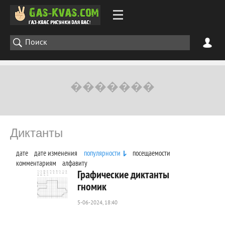
Диктанты
дате
дате изменения
популярности
посещаемости
комментариям
алфавиту
Графические диктанты
гномик
5-06-2024, 18:40
65
0