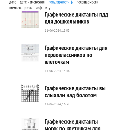
дате
дате изменения
популярности
посещаемости
комментариям
алфавиту
Графические диктанты пдд
для дошкольников
11-06-2024, 15:03
77
0
Графические диктанты для
первоклассников по
клеточкам
369
0
11-06-2024, 15:46
Графические диктанты вы
слыхали над болотом
11-06-2024, 16:32
99
0
Графические диктанты
морж по клеточкам для