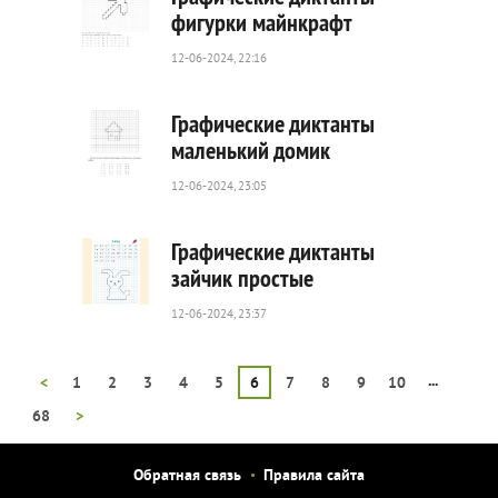
фигурки майнкрафт
12-06-2024, 22:16
88
0
Графические диктанты
маленький домик
12-06-2024, 23:05
147
0
Графические диктанты
зайчик простые
12-06-2024, 23:37
47
0
...
<
1
2
3
4
5
6
7
8
9
10
68
>
Обратная связь
Правила сайта