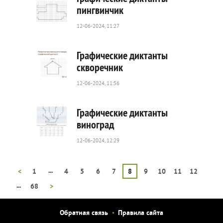
пингвинчик
12-06-2024, 11:27
53
0
Графические диктанты
скворечник
12-06-2024, 11:56
46
0
Графические диктанты
виноград
12-06-2024, 12:29
34
0
...
<
1
4
5
6
7
8
9
10
11
12
...
68
>
Обратная связь
Правила сайта