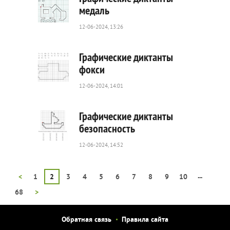
медаль
12-06-2024, 13:26
29
0
Графические диктанты
фокси
12-06-2024, 14:01
30
0
Графические диктанты
безопасность
12-06-2024, 14:52
60
0
...
<
1
2
3
4
5
6
7
8
9
10
68
>
Обратная связь
Правила сайта