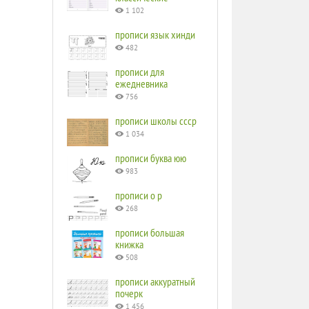
1 102
прописи язык хинди
482
прописи для
ежедневника
756
прописи школы ссср
1 034
прописи буква юю
983
прописи o p
268
прописи большая
книжка
508
прописи аккуратный
почерк
1 456