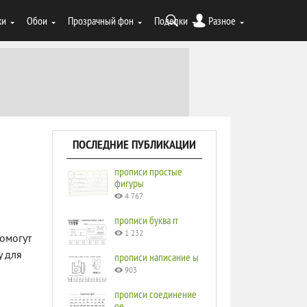
ки
Обои
Прозрачный фон
Поделки
Разное
ПОСЛЕДНИЕ ПУБЛИКАЦИИ
прописи простые
фигуры
4 767
прописи буква rr
1 232
омогут
у для
прописи написание ы
903
прописи соединение
ое