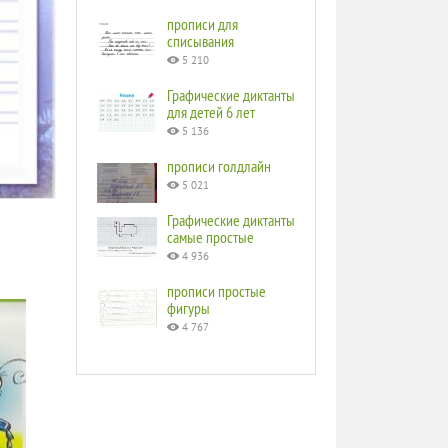
прописи для
списывания
5 210
Графические диктанты
для детей 6 лет
5 136
прописи голдлайн
5 021
Графические диктанты
самые простые
4 936
прописи простые
фигуры
4 767