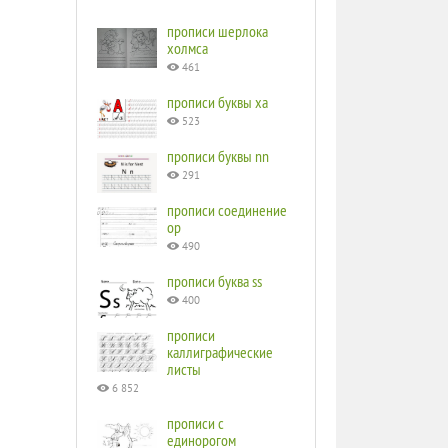
прописи шерлока
холмса
461
прописи буквы ха
523
прописи буквы nn
291
прописи соединение
ор
490
прописи буква ss
400
прописи
каллиграфические
листы
6 852
прописи с
единорогом