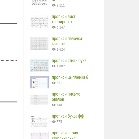
2 111
прописи лист
тренировок
3 147
прописи палочки
галочки
1 624
прописи стили букв
1 802
прописи цыпленка 6
881
прописи письмо
овалов
748
прописи буква фф
773
прописи серия
классические