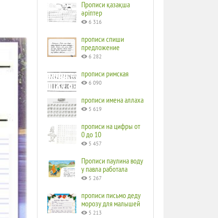
Прописи қазақша
әріптер
6 316
прописи спиши
предложение
6 282
прописи римская
6 090
прописи имена аллаха
5 619
прописи на цифры от
0 до 10
5 457
Прописи паулина воду
у павла работала
5 267
прописи письмо деду
морозу для малышей
5 213