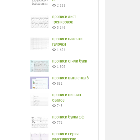
2 111
прописи лист
тренировок
3 146
прописи палочки
галочки
1 624
прописи стили букв
1 802
прописи цыпленка 6
881
прописи письмо
овалов
743
прописи буква фф
771
прописи серия
классические