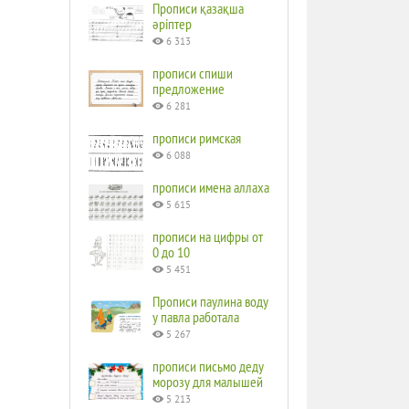
Прописи қазақша
әріптер
6 313
прописи спиши
предложение
6 281
прописи римская
6 088
прописи имена аллаха
5 615
прописи на цифры от
0 до 10
5 451
Прописи паулина воду
у павла работала
5 267
прописи письмо деду
морозу для малышей
5 213