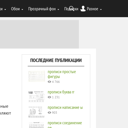
ки
Обои
Прозрачный фон
Поделки
Разное
ПОСЛЕДНИЕ ПУБЛИКАЦИИ
прописи простые
фигуры
4 766
прописи буква rr
1 231
жные
прописи написание ы
оляют
903
прописи соединение
ое