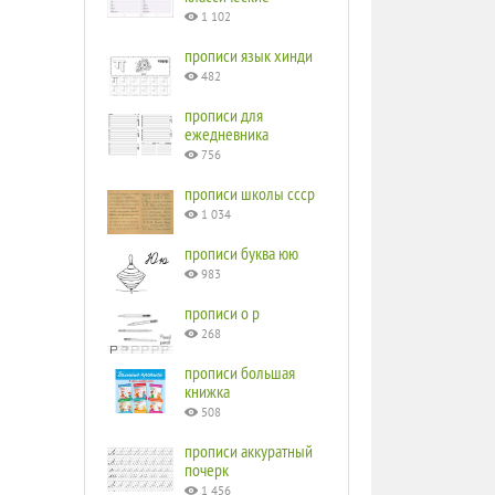
1 102
прописи язык хинди
482
прописи для
ежедневника
756
прописи школы ссср
1 034
прописи буква юю
983
прописи o p
268
прописи большая
книжка
508
прописи аккуратный
почерк
1 456