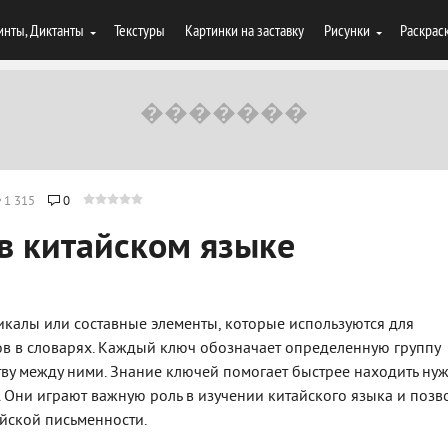
инты, Диктанты
Текстуры
Картинки на заставку
Рисунки
Раскрас
1 315
0
в китайском языке
икалы или составные элементы, которые используются для
в в словарях. Каждый ключ обозначает определенную группу
тву между ними. Знание ключей помогает быстрее находить ну
 Они играют важную роль в изучении китайского языка и позв
йской письменности.