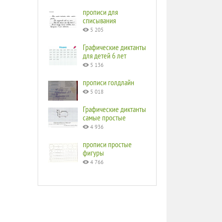
прописи для
списывания
5 205
Графические диктанты
для детей 6 лет
5 136
прописи голдлайн
5 018
Графические диктанты
самые простые
4 936
прописи простые
фигуры
4 766