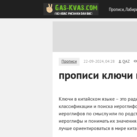
Прописи, Лабир
Прописи
22-09-2024, 04:28
QAZ
прописи ключи 
Ключи в китайском языке – это рад
классификации и поиска иероглифо
иероглифов по смыслу или по родс
иероглифы и понимать их значения.
лучше ориентироваться в мире кита