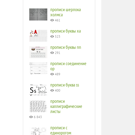
прописи шерлока
холмса
461
прописи буквы ха
523
прописи буквы nn
291
прописи соединение
ор
489
прописи буква ss
400
прописи
каллиграфические
листы
6 843
прописи с
единорогом