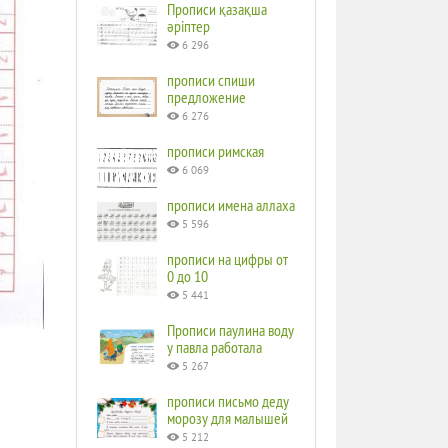
Прописи қазақша
әріптер
6 296
прописи спиши
предложение
6 276
прописи римская
6 069
прописи имена аллаха
5 596
прописи на цифры от
0 до 10
5 441
Прописи паулина воду
у павла работала
5 267
прописи письмо деду
морозу для малышей
5 212