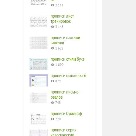
2 111
прописи лист
тренировок
3 143
прописи палочки
галочки
1 622
прописи стили букв
1 800
прописи цыпленка 6
879
прописи письмо
овалов
743
прописи буква фф
770
прописи серия
классические