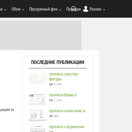
ки
Обои
Прозрачный фон
Поделки
Разное
ПОСЛЕДНИЕ ПУБЛИКАЦИИ
прописи простые
фигуры
4 759
прописи буква rr
1 229
ьным и
прописи написание ы
901
прописи соединение
ое