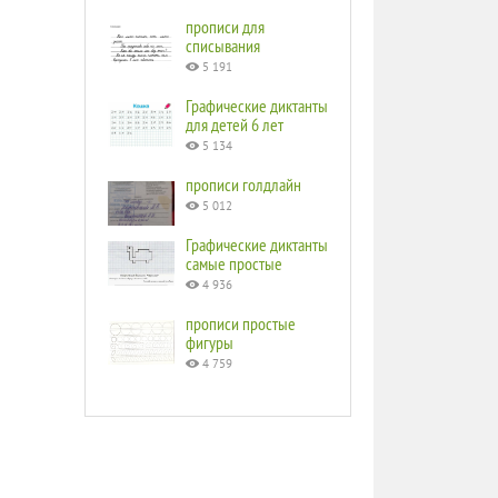
прописи для
списывания
5 191
Графические диктанты
для детей 6 лет
5 134
прописи голдлайн
5 012
Графические диктанты
самые простые
4 936
прописи простые
фигуры
4 759