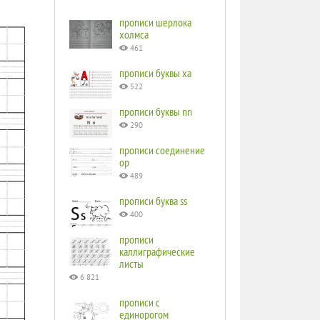
прописи шерлока
холмса
461
прописи буквы ха
522
прописи буквы nn
290
прописи соединение
ор
489
прописи буква ss
400
прописи
каллиграфические
листы
6 821
прописи с
единорогом