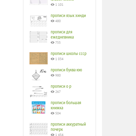
1 101
прописи язык хинди
480
прописи для
ежедневника
755
прописи школы ссср
1 034
прописи буква юю
980
прописи o p
267
прописи большая
книжка
504
прописи аккуратный
почерк
1 454