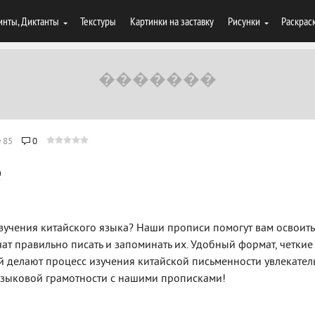
инты, Диктанты
Текстуры
Картинки на заставку
Рисунки
Раскрас
85
0
e
зучения китайского языка? Наши прописи помогут вам освоить
ат правильно писать и запоминать их. Удобный формат, четкие
 делают процесс изучения китайской письменности увлекател
 языковой грамотности с нашими прописками!