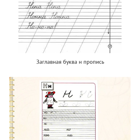
Заглавная буква н пропись