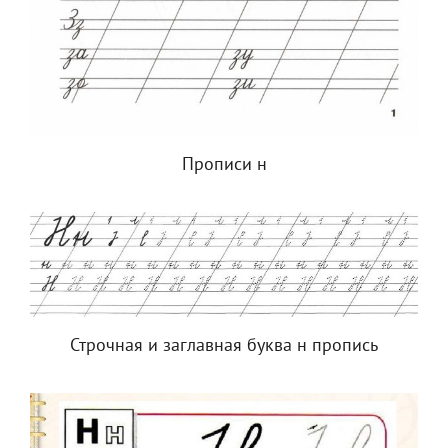
Прописи н
Строчная и заглавная буква н пропись