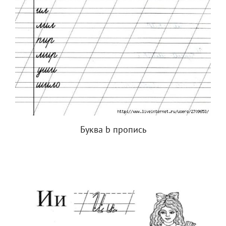
Буква b пропись