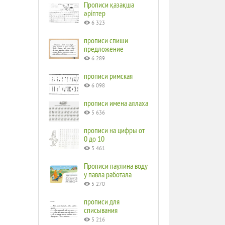
Прописи қазақша
әріптер
6 323
прописи спиши
предложение
6 289
прописи римская
6 098
прописи имена аллаха
5 636
прописи на цифры от
0 до 10
5 461
Прописи паулина воду
у павла работала
5 270
прописи для
списывания
5 216