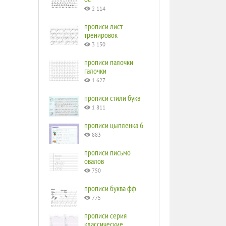
2 114
прописи лист
тренировок
3 150
прописи палочки
галочки
1 627
прописи стили букв
1 811
прописи цыпленка 6
883
прописи письмо
овалов
750
прописи буква фф
775
прописи серия
классические