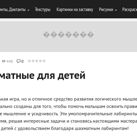
инты, Диктанты
Текстуры
Картинки на заставку
Рисунки
Раскрас
448
0
матные для детей
ьная игра, но и отличное средство развития логического мышл
ально созданы для того, чтобы помочь малышам освоить прав
кое мышление и усидчивость. Эти умопомрачительные лабиринт
емя, решая интересные задачи и становясь настоящими мастер
х детей с удовольствием благодаря шахматным лабиринтам!