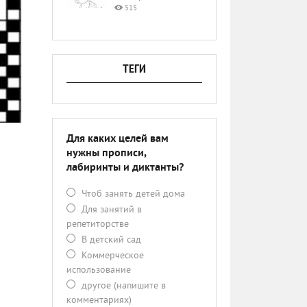
515
ТЕГИ
Для каких целей вам
нужны прописи,
лабиринты и диктанты?
Чтоб занять детей дома
Для занятий в
репетиторстве
В детский сад
Коммерческое
использование
другое (напишите в
комментариях)