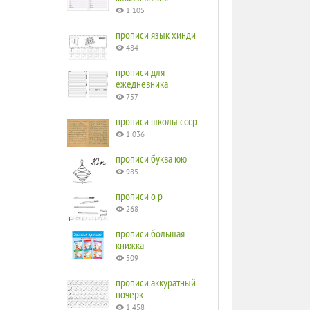
1 105
прописи язык хинди
484
прописи для
ежедневника
757
прописи школы ссср
1 036
прописи буква юю
985
прописи o p
268
прописи большая
книжка
509
прописи аккуратный
почерк
1 458