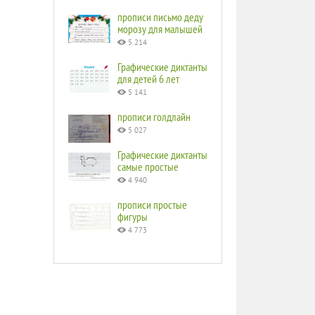
прописи письмо деду
морозу для малышей
5 214
Графические диктанты
для детей 6 лет
5 141
прописи голдлайн
5 027
Графические диктанты
самые простые
4 940
прописи простые
фигуры
4 773