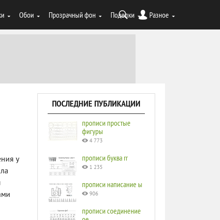
ки
Обои
Прозрачный фон
Поделки
Разное
ПОСЛЕДНИЕ ПУБЛИКАЦИИ
прописи простые
фигуры
4 773
прописи буква rr
ения у
1 235
ила
ы
прописи написание ы
ами
906
прописи соединение
ое