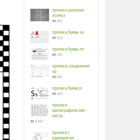
прописи шерлока
холмса
462
прописи буквы ха
524
прописи буквы nn
292
прописи соединение
ор
491
прописи буква ss
402
прописи
каллиграфические
листы
6 867
прописи с
единорогом