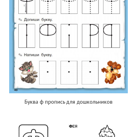
Буква ф пропись для дошкольников