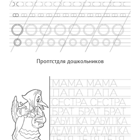
Проптстдля дошкольников