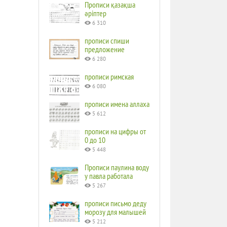
Прописи қазақша
әріптер
6 310
прописи спиши
предложение
6 280
прописи римская
6 080
прописи имена аллаха
5 612
прописи на цифры от
0 до 10
5 448
Прописи паулина воду
у павла работала
5 267
прописи письмо деду
морозу для малышей
5 212