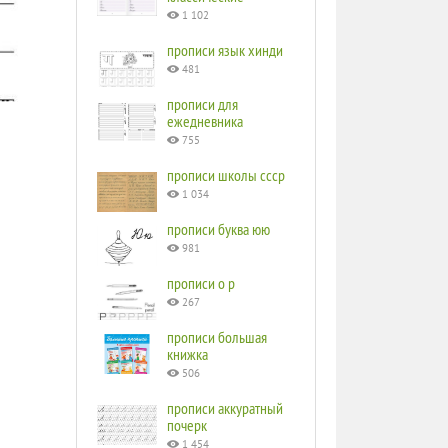
1 102
прописи язык хинди
481
прописи для
ежедневника
755
прописи школы ссср
1 034
прописи буква юю
981
прописи o p
267
прописи большая
книжка
506
прописи аккуратный
почерк
1 454