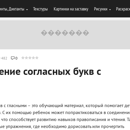
инты, Диктанты
Текстуры
Картинки на заставку
Рисунки
Раскрас
482
0
ение согласных букв с
в с гласными – это обучающий материал, который помогает де
в. С их помощью ребенок может попрактиковаться в соединени
, что способствует развитию навыков правописания и чтения. Т
е упражнения, где необходимо дорисовать или прочертить