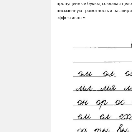
пропущенные буквы, создавая целос
письменную грамотность и расширит
эффективным.