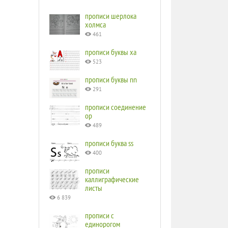
прописи шерлока
холмса
461
прописи буквы ха
523
прописи буквы nn
291
прописи соединение
ор
489
прописи буква ss
400
прописи
каллиграфические
листы
6 839
прописи с
единорогом