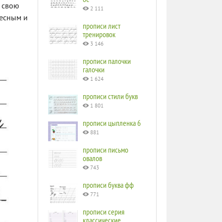
ь свою
2 111
ресным и
прописи лист
тренировок
3 146
прописи палочки
галочки
1 624
прописи стили букв
1 801
прописи цыпленка 6
881
прописи письмо
овалов
743
прописи буква фф
771
прописи серия
классические