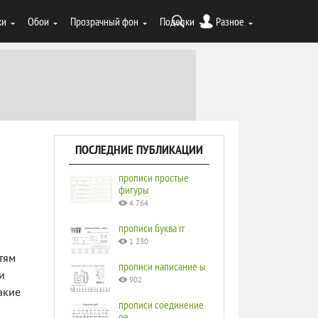
ки
Обои
Прозрачный фон
Поделки
Разное
ПОСЛЕДНИЕ ПУБЛИКАЦИИ
прописи простые
фигуры
4 764
прописи буква rr
1 230
тям
прописи написание ы
и
902
акие
прописи соединение
ое