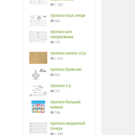
1 102
прописи язык хинди
481
прописи для
ежедневника
755
прописи школы ссср
1 034
прописи буква юю
981
прописи o p
267
прописи большая
книжка
506
прописи аккуратный
почерк
1 454