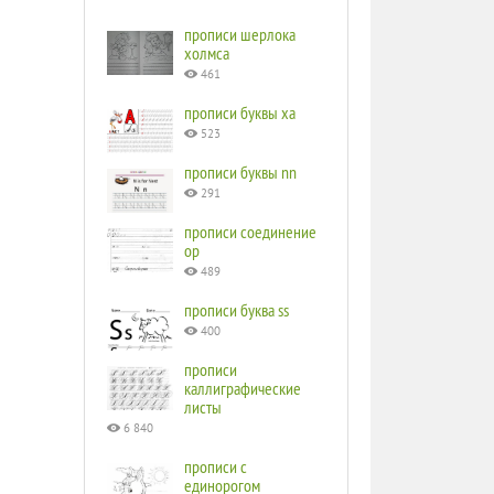
прописи шерлока
холмса
461
прописи буквы ха
523
прописи буквы nn
291
прописи соединение
ор
489
прописи буква ss
400
прописи
каллиграфические
листы
6 840
прописи с
единорогом