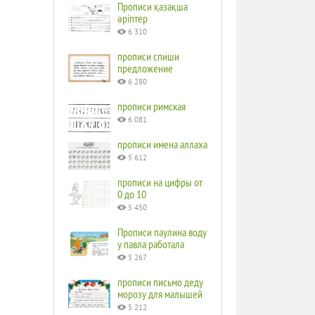
Прописи қазақша
әріптер
6 310
прописи спиши
предложение
6 280
прописи римская
6 081
прописи имена аллаха
5 612
прописи на цифры от
0 до 10
5 450
Прописи паулина воду
у павла работала
5 267
прописи письмо деду
морозу для малышей
5 212