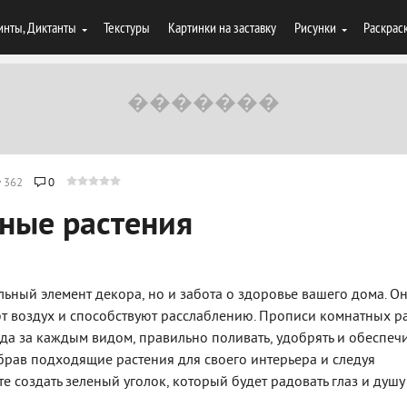
инты, Диктанты
Текстуры
Картинки на заставку
Рисунки
Раскрас
362
0
ные растения
льный элемент декора, но и забота о здоровье вашего дома. О
т воздух и способствуют расслаблению. Прописи комнатных р
ода за каждым видом, правильно поливать, удобрять и обеспеч
брав подходящие растения для своего интерьера и следуя
е создать зеленый уголок, который будет радовать глаз и душу