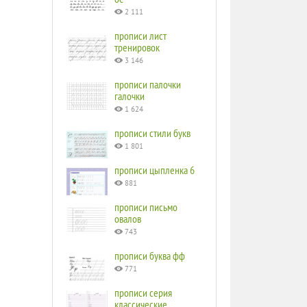
2 111
прописи лист
тренировок
3 146
прописи палочки
галочки
1 624
прописи стили букв
1 801
прописи цыпленка 6
881
прописи письмо
овалов
743
прописи буква фф
771
прописи серия
классические