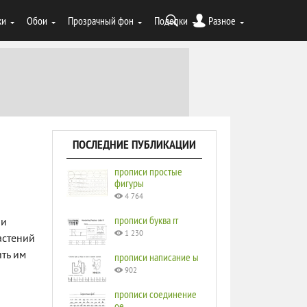
ки
Обои
Прозрачный фон
Поделки
Разное
ПОСЛЕДНИЕ ПУБЛИКАЦИИ
прописи простые
фигуры
4 764
прописи буква rr
ни
1 230
астений
ить им
прописи написание ы
902
прописи соединение
ое