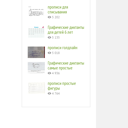
прописи для
списывания
5 202
Графические диктанты
для детей 6 лет
5 135
прописи голдлайн
5 018
Графические диктанты
самые простые
4 936
прописи простые
фигуры
4 764