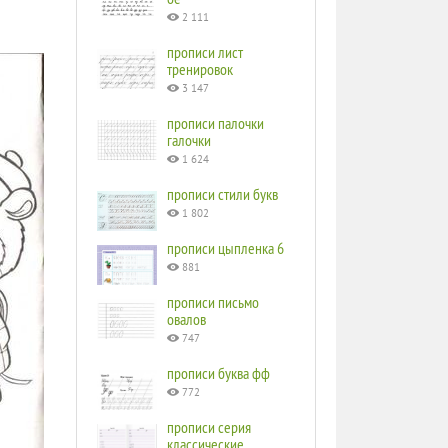
2 111
прописи лист
тренировок
3 147
прописи палочки
галочки
1 624
прописи стили букв
1 802
прописи цыпленка 6
881
прописи письмо
овалов
747
прописи буква фф
772
прописи серия
классические