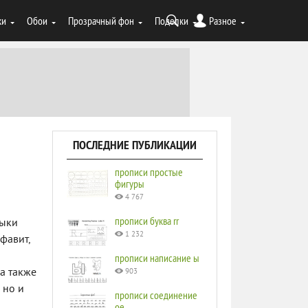
ки
Обои
Прозрачный фон
Поделки
Разное
ПОСЛЕДНИЕ ПУБЛИКАЦИИ
прописи простые
фигуры
4 767
прописи буква rr
выки
1 232
фавит,
прописи написание ы
а также
903
 но и
прописи соединение
ое