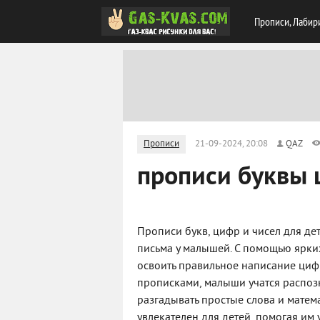
Прописи, Лабир
Прописи
21-09-2024, 20:08
QAZ
прописи буквы 
Прописи букв, цифр и чисел для де
письма у малышей. С помощью ярких
освоить правильное написание цифр
прописками, малыши учатся распозн
разгадывать простые слова и матем
увлекателен для детей, помогая им