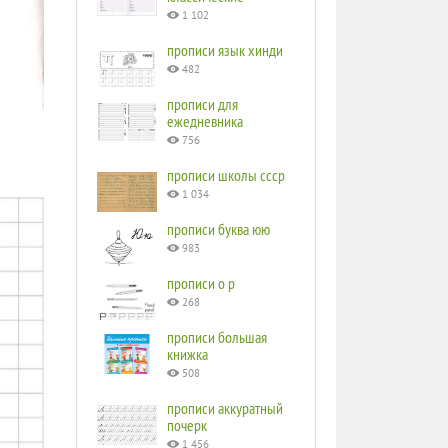
1 102
прописи язык хинди
482
прописи для
ежедневника
756
прописи школы ссср
1 034
прописи буква юю
983
прописи o p
268
прописи большая
книжка
508
прописи аккуратный
почерк
1 456