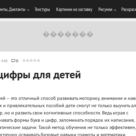
инты, Диктанты
Текстуры
Картинки на заставку
Рисунки
Раскрас
448
0
цифры для детей
тей – это отличный способ развивать моторику, внимание и на
 и привлекательных пособий дети смогут не только выучить ал
, но и развить свои когнитивные способности. Ведь играя с
авать формы букв и цифр, запоминать порядок их написания, 
атические задачи. Такой метод обучения не только эффективен,
 успешно осваивать базовые навыки грамоты и математики.