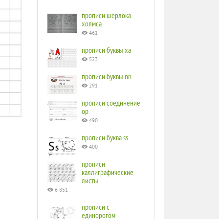
прописи шерлока
холмса
461
прописи буквы ха
523
прописи буквы nn
291
прописи соединение
ор
490
прописи буква ss
400
прописи
каллиграфические
листы
6 851
прописи с
единорогом