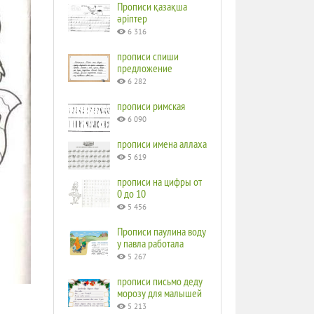
Прописи қазақша
әріптер
6 316
прописи спиши
предложение
6 282
прописи римская
6 090
прописи имена аллаха
5 619
прописи на цифры от
0 до 10
5 456
Прописи паулина воду
у павла работала
5 267
прописи письмо деду
морозу для малышей
5 213