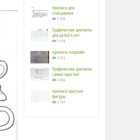
прописи для
списывания
5 209
Графические диктанты
для детей 6 лет
5 136
прописи голдлайн
5 021
Графические диктанты
самые простые
4 936
прописи простые
фигуры
4 767