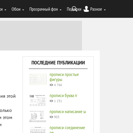
ки
Обои
Прозрачный фон
Поделки
Разное
ПОСЛЕДНИЕ ПУБЛИКАЦИИ
прописи простые
фигуры
4 766
прописи буква rr
ия этой
1 231
только
прописи написание ы
и этом
903
м
прописи соединение
ое