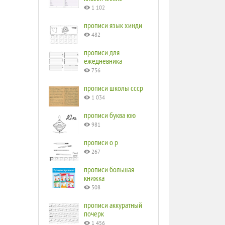
1 102
прописи язык хинди
482
прописи для
ежедневника
756
прописи школы ссср
1 034
прописи буква юю
981
прописи o p
267
прописи большая
книжка
508
прописи аккуратный
почерк
1 456