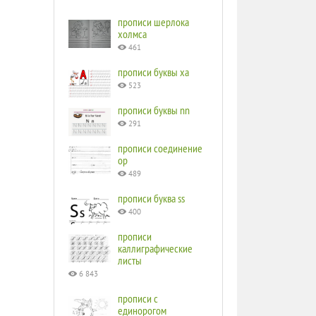
прописи шерлока
холмса
461
прописи буквы ха
523
прописи буквы nn
291
прописи соединение
ор
489
прописи буква ss
400
прописи
каллиграфические
листы
6 843
прописи с
единорогом