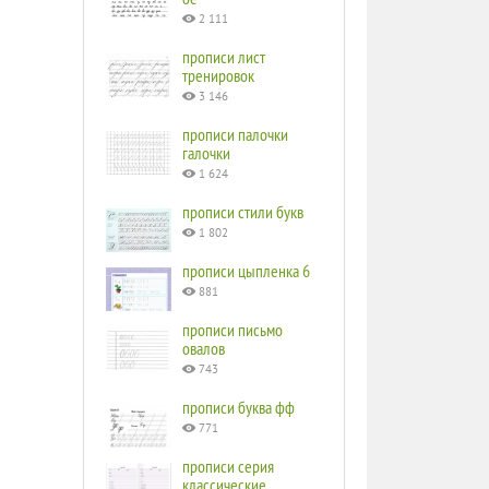
2 111
прописи лист
тренировок
3 146
прописи палочки
галочки
1 624
прописи стили букв
1 802
прописи цыпленка 6
881
прописи письмо
овалов
743
прописи буква фф
771
прописи серия
классические