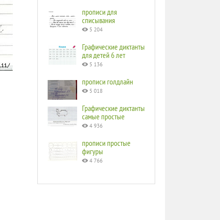
прописи для
списывания
5 204
Графические диктанты
для детей 6 лет
5 136
прописи голдлайн
5 018
Графические диктанты
самые простые
4 936
прописи простые
фигуры
4 766