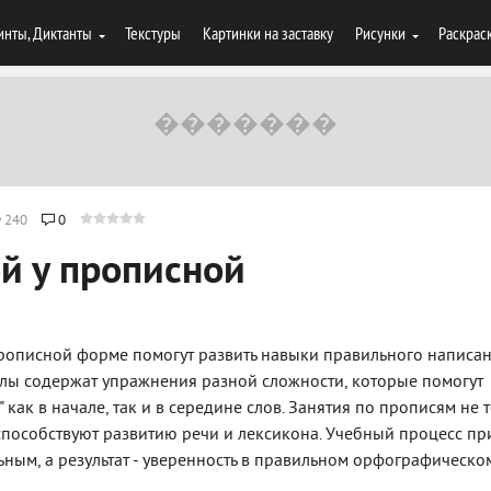
инты, Диктанты
Текстуры
Картинки на заставку
Рисунки
Раскрас
240
0
ой у прописной
прописной форме помогут развить навыки правильного написан
лы содержат упражнения разной сложности, которые помогут
У" как в начале, так и в середине слов. Занятия по прописям не 
способствуют развитию речи и лексикона. Учебный процесс пр
ьным, а результат - уверенность в правильном орфографическо