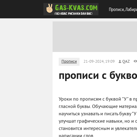
Прописи, Лабир
Прописи
21-09-2024, 19:09
QAZ
прописи с букв
Уроки по прописям с буквой "У" в 
гласной буквы. Обучающие материа
научиться узнавать и писать букву "
улучшат графические навыки, но и 
становится интересным и увлекател
написании слов.