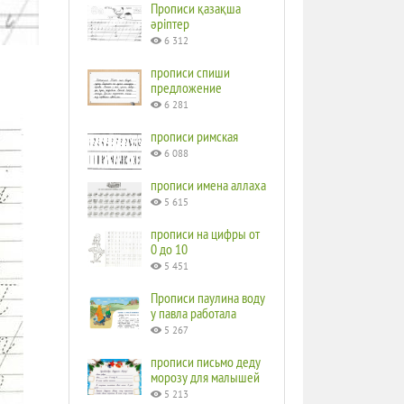
Прописи қазақша
әріптер
6 312
прописи спиши
предложение
6 281
прописи римская
6 088
прописи имена аллаха
5 615
прописи на цифры от
0 до 10
5 451
Прописи паулина воду
у павла работала
5 267
прописи письмо деду
морозу для малышей
5 213