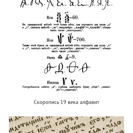
Скоропись 19 века алфавит