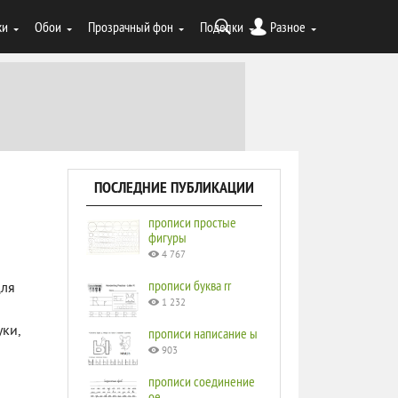
ки
Обои
Прозрачный фон
Поделки
Разное
ПОСЛЕДНИЕ ПУБЛИКАЦИИ
прописи простые
фигуры
4 767
прописи буква rr
для
1 232
ки,
прописи написание ы
903
прописи соединение
ое