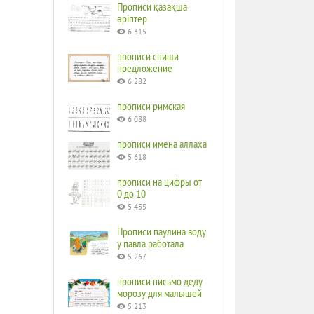
Прописи қазақша
әріптер
6 315
прописи спиши
предложение
6 282
прописи римская
6 088
прописи имена аллаха
5 618
прописи на цифры от
0 до 10
5 455
Прописи паулина воду
у павла работала
5 267
прописи письмо деду
морозу для малышей
5 213