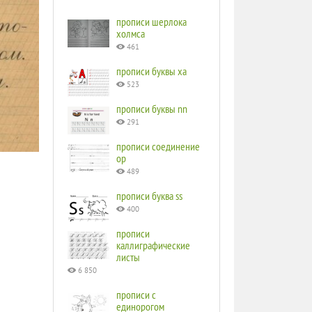
прописи шерлока
холмса
461
прописи буквы ха
523
прописи буквы nn
291
прописи соединение
ор
489
прописи буква ss
400
прописи
каллиграфические
листы
6 850
прописи с
единорогом