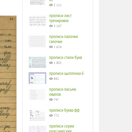
2 111
прописи лист
тренировок
3 147
прописи палочки
галочки
1 624
прописи стили букв
1 802
прописи цыпленка 6
881
прописи письмо
овалов
747
прописи буква фф
772
прописи серия
классические