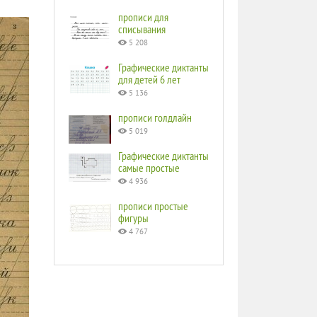
прописи для
списывания
5 208
Графические диктанты
для детей 6 лет
5 136
прописи голдлайн
5 019
Графические диктанты
самые простые
4 936
прописи простые
фигуры
4 767