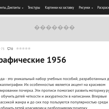
инты, Диктанты
Текстуры
Картинки на заставку
Рисунки
Раскрас
73
0
рафические 1956
да - это уникальный набор учебных пособий, разработанных 
каллиграфии. Их особенностью является акцент на красивом
ировании почерка. Эти прописи помогают развить моторику ру
бучить детей четкости и аккуратности в написании. Впервые
лассикой жанра и до сих пор пользуются популярностью среди
 обучить детей красивому и разборчивому почерку.