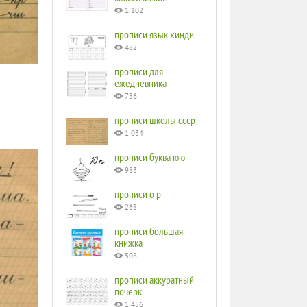
1 102
прописи язык хинди
482
прописи для
ежедневника
756
прописи школы ссср
1 034
прописи буква юю
983
прописи o p
268
прописи большая
книжка
508
прописи аккуратный
почерк
1 456