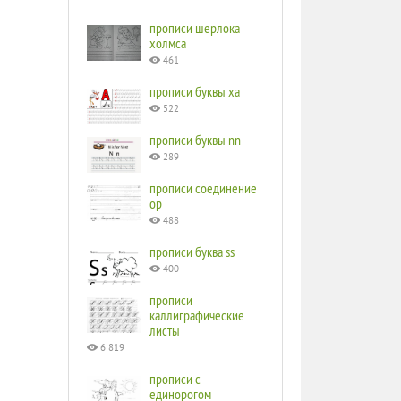
прописи шерлока
холмса
461
прописи буквы ха
522
прописи буквы nn
289
прописи соединение
ор
488
прописи буква ss
400
прописи
каллиграфические
листы
6 819
прописи с
единорогом