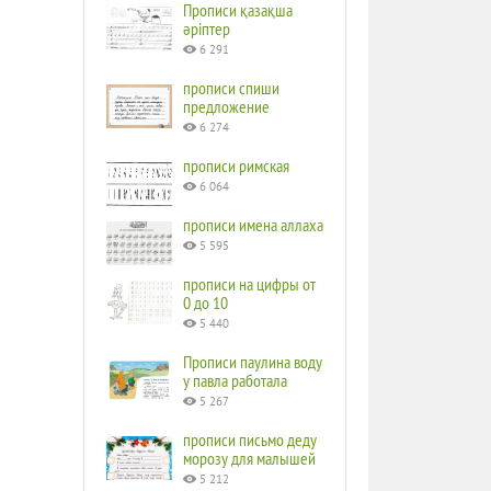
Прописи қазақша
әріптер
6 291
прописи спиши
предложение
6 274
прописи римская
6 064
прописи имена аллаха
5 595
прописи на цифры от
0 до 10
5 440
Прописи паулина воду
у павла работала
5 267
прописи письмо деду
морозу для малышей
5 212