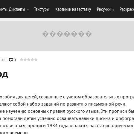
инты, Диктанты
Текстуры
Картинки на заставку
Рисунки
Раскрас
48
0
од
особия для детей, созданные с учетом образовательных прогр
авляют собой набор заданий по развитию письменной речи,
кже изучению основных правил русского языка. Эти прописи б
 помогали детям успешно осваивать навыки письма и орфогра
т отличаться, прописи 1984 года остаются частью историческо
того времени.