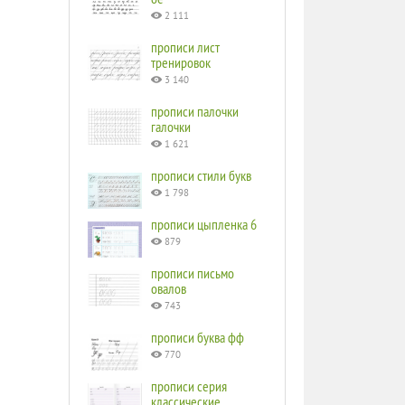
2 111
прописи лист
тренировок
3 140
прописи палочки
галочки
1 621
прописи стили букв
1 798
прописи цыпленка 6
879
прописи письмо
овалов
743
прописи буква фф
770
прописи серия
классические