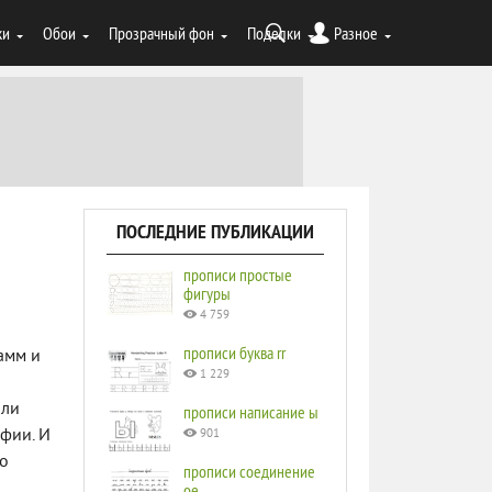
ки
Обои
Прозрачный фон
Поделки
Разное
ПОСЛЕДНИЕ ПУБЛИКАЦИИ
прописи простые
фигуры
4 759
прописи буква rr
амм и
1 229
ыли
прописи написание ы
фии. И
901
го
прописи соединение
ое