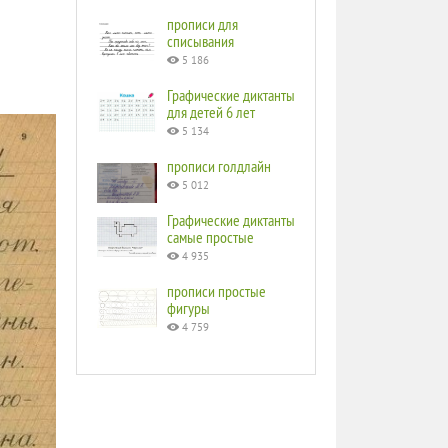
прописи для
списывания
5 186
Графические диктанты
для детей 6 лет
5 134
прописи голдлайн
5 012
Графические диктанты
самые простые
4 935
прописи простые
фигуры
4 759