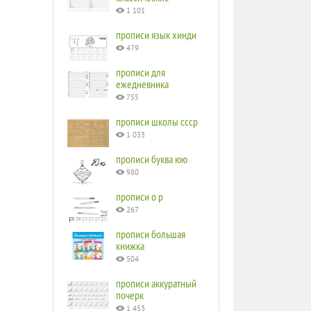
1 101
прописи язык хинди
479
прописи для
ежедневника
755
прописи школы ссср
1 033
прописи буква юю
980
прописи o p
267
прописи большая
книжка
504
прописи аккуратный
почерк
1 453