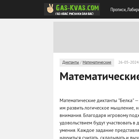
Прописи, Лабир
Диктанты
/
Математические
26-05-2024,
Математические
Математические диктанты "Белка" —
им развить логическое мышление, 
внимания. Благодаря игровому подх
удовольствием будут участвовать в 
умения. Каждое задание представл
научиться считать, складывать и вы