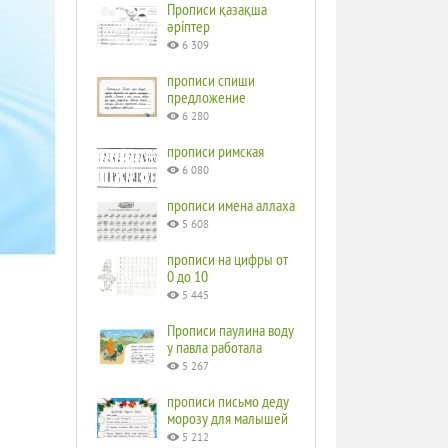
Прописи қазақша
әріптер
6 309
прописи спиши
предложение
6 280
прописи римская
6 080
прописи имена аллаха
5 608
прописи на цифры от
0 до 10
5 445
Прописи паулина воду
у павла работала
5 267
прописи письмо деду
морозу для малышей
5 212