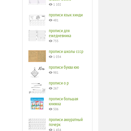
1 102
прописи язык хинди
481
прописи для
ежедневника
755
прописи школы ссср
1 034
прописи буква юю
981
прописи o p
267
прописи большая
книжка
506
прописи аккуратный
почерк
1 454