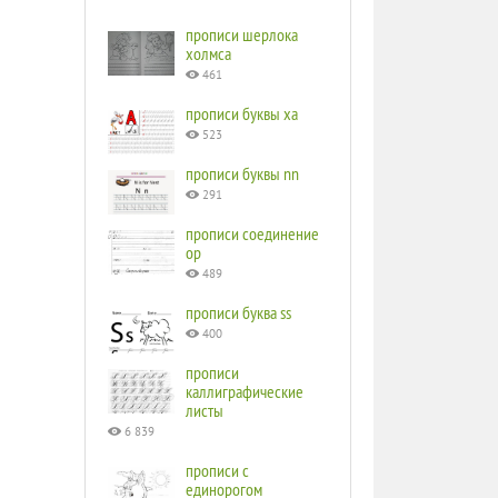
прописи шерлока
холмса
461
прописи буквы ха
523
прописи буквы nn
291
прописи соединение
ор
489
прописи буква ss
400
прописи
каллиграфические
листы
6 839
прописи с
единорогом