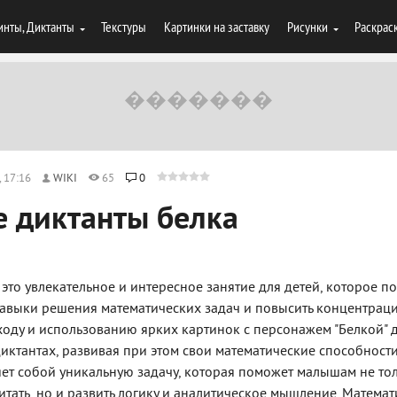
инты, Диктанты
Текстуры
Картинки на заставку
Рисунки
Раскрас
 17:16
WIKI
65
0
 диктанты белка
 это увлекательное и интересное занятие для детей, которое п
навыки решения математических задач и повысить концентрац
оду и использованию ярких картинок с персонажем "Белкой" д
диктантах, развивая при этом свои математические способност
яет собой уникальную задачу, которая поможет малышам не то
читать, но и развить логику и аналитическое мышление. Матема