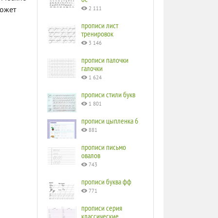
может
2 111
прописи лист
тренировок
3 146
прописи палочки
галочки
1 624
прописи стили букв
1 801
прописи цыпленка 6
881
прописи письмо
овалов
743
прописи буква фф
771
прописи серия
классические