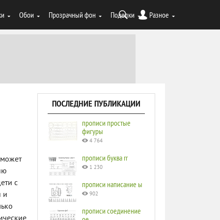
ки
Обои
Прозрачный фон
Поделки
Разное
ПОСЛЕДНИЕ ПУБЛИКАЦИИ
прописи простые
фигуры
4 764
прописи буква rr
оможет
1 230
ию
ети с
прописи написание ы
и и
902
лько
прописи соединение
тические
ое